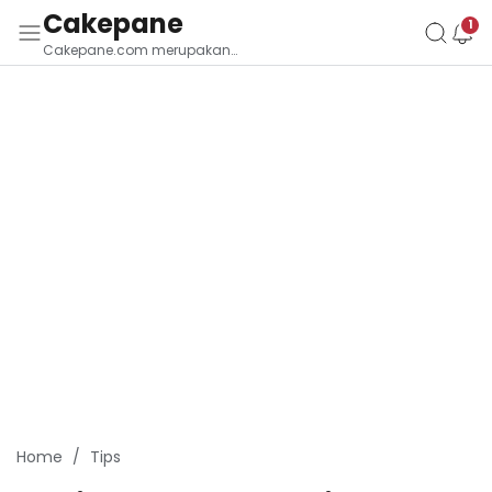
Cakepane
Cakepane.com merupakan
situs yang membahas Budaya
Tradisi Bali
Home
Tips