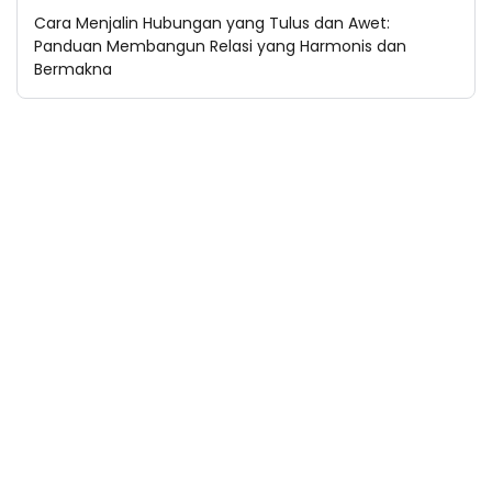
Cara Menjalin Hubungan yang Tulus dan Awet:
Panduan Membangun Relasi yang Harmonis dan
Bermakna
Kategori
Budaya Bali
Kuliner Bali
Sejarah Bali
Wisata
Privacy Policy
Disclaimer
Terms and Conditions