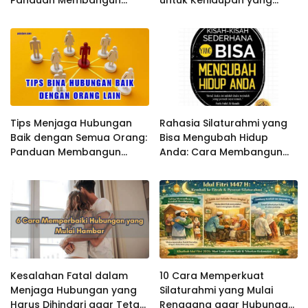
Relasi yang Harmonis dan
Lebih Bahagia dan
Bermakna
Harmonis
Tips Menjaga Hubungan
Rahasia Silaturahmi yang
Baik dengan Semua Orang:
Bisa Mengubah Hidup
Panduan Membangun
Anda: Cara Membangun
Relasi yang Harmonis
Hubungan yang Bermakna
dan Penuh Manfaat
Kesalahan Fatal dalam
10 Cara Memperkuat
Menjaga Hubungan yang
Silaturahmi yang Mulai
Harus Dihindari agar Tetap
Renggang agar Hubungan