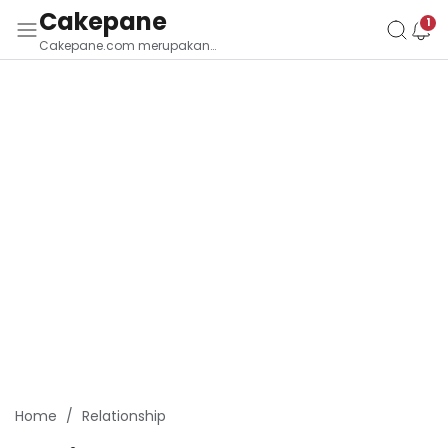
Cakepane
Cakepane.com merupakan
situs yang membahas Budaya
Tradisi Bali
Home
Relationship