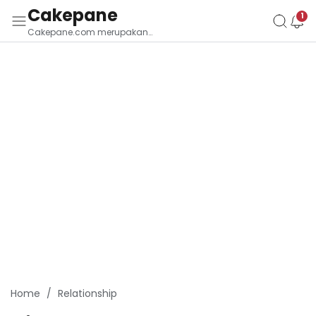
Cakepane
Cakepane.com merupakan
situs yang membahas Budaya
Tradisi Bali
Home
Relationship