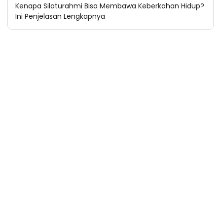
Kenapa Silaturahmi Bisa Membawa Keberkahan Hidup?
Ini Penjelasan Lengkapnya
Kategori
Budaya Bali
Kuliner Bali
Sejarah Bali
Wisata
Privacy Policy
Disclaimer
Terms and Conditions