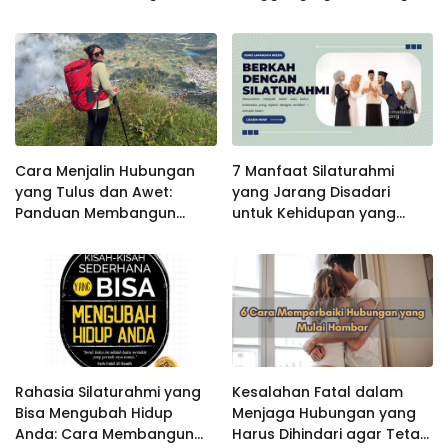
Relasi yang Harmonis
Kembali Hangat dan
Harmonis
Cara Menjalin Hubungan
7 Manfaat Silaturahmi
yang Tulus dan Awet:
yang Jarang Disadari
Panduan Membangun
untuk Kehidupan yang
Relasi yang Harmonis dan
Lebih Bahagia dan
Bermakna
Harmonis
Rahasia Silaturahmi yang
Kesalahan Fatal dalam
Bisa Mengubah Hidup
Menjaga Hubungan yang
Anda: Cara Membangun
Harus Dihindari agar Tetap